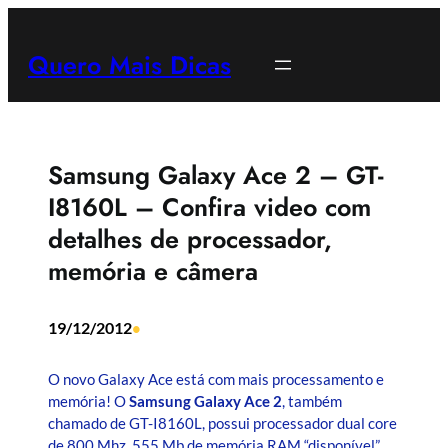
Pular
para
Quero Mais Dicas
o
conteúdo
Samsung Galaxy Ace 2 – GT-
I8160L – Confira video com
detalhes de processador,
memória e câmera
19/12/2012
•
O novo Galaxy Ace está com mais processamento e
memória! O
Samsung Galaxy Ace 2
, também
chamado de GT-I8160L, possui processador dual core
de 800 Mhz, 555 Mb de memória RAM “disponível”,