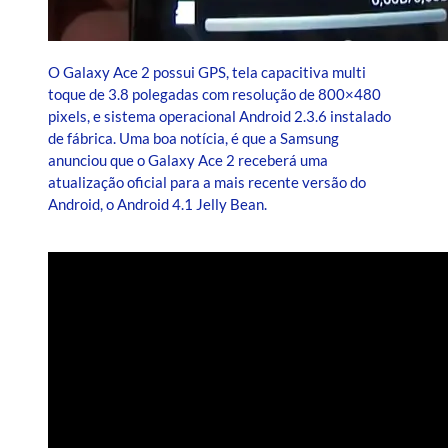
O Galaxy Ace 2 possui GPS, tela capacitiva multi
toque de 3.8 polegadas com resolução de 800×480
pixels, e sistema operacional Android 2.3.6 instalado
de fábrica. Uma boa notícia, é que a Samsung
anunciou que o Galaxy Ace 2 receberá uma
atualização oficial para a mais recente versão do
Android, o Android 4.1 Jelly Bean.