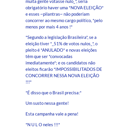
muita gente votasse nulo_*, seria
obrigatório haver uma *NOVA ELEIÇÃO*
e esses ~pilantras~ não poderiam
concorrer ao mesmo cargo político, *pelo
menos por mais 4 anos !*
*Segundo a legislação Brasileira*, se a
eleição tiver *_51% de votos nulos_*, o
pleito é *ANULADO* e novas eleições
têm que ser *convocadas
imediatamente*; e os candidatos não
eleitos ficarão *IMPOSSIBILITADOS DE
CONCORRER NESSA NOVA ELEIÇÃO
!!!*
*É disso que o Brasil precisa:*
Um susto nessa gente!
Esta campanha vale a pena!
*N U L O neles !!!*