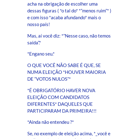
acha na obrigação de escolher uma
dessas figuras ( *o tal do* *”menos ruim”* )
e com isso *acaba afundando* mais o
nosso país!
Mas, aí você diz: *”Nesse caso, não temos
saída”.*
*Engano seu.*
O QUE VOCÊ NÃO SABE É QUE, SE
NUMA ELEIÇÃO *HOUVER MAIORIA
DE “VOTOS NULOS”*
*É OBRIGATÓRIO HAVER NOVA
ELEIÇÃO COM CANDIDATOS
DIFERENTES* DAQUELES QUE
PARTICIPARAM DA PRIMEIRA!!!
*Ainda não entendeu ?*
Se, no exemplo de eleição acima, *_você e