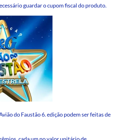
cessário guardar o cupom fiscal do produto.
vião do Faustão 6. edição podem ser feitas de
prêmios, cada um no valor unitário de