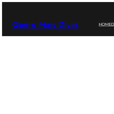
Pular
para
o
Quero Mais Dicas
HOME
D
conteúdo