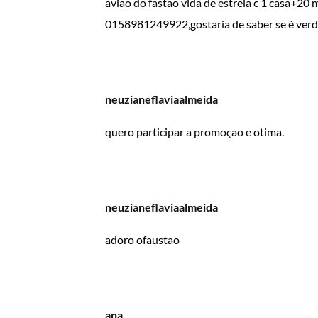
aviao do fastao vida de estrela c 1 casa+20
0158981249922,gostaria de saber se é ver
neuzianeflaviaalmeida
quero participar a promoçao e otima.
neuzianeflaviaalmeida
adoro ofaustao
ana