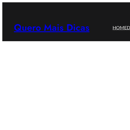
Pular
para
o
Quero Mais Dicas
HOME
D
conteúdo