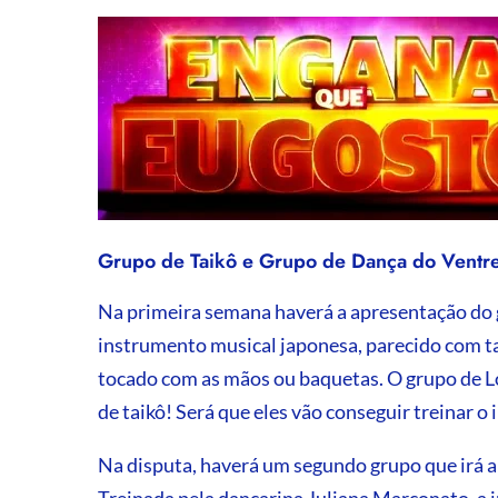
Grupo de Taikô e Grupo de Dança do Ventre
Na primeira semana haverá a apresentação do g
instrumento musical japonesa, parecido com t
tocado com as mãos ou baquetas. O grupo de L
de taikô! Será que eles vão conseguir treinar o
Na disputa, haverá um segundo grupo que irá 
Treinada pela dançarina Juliana Marconato, a i