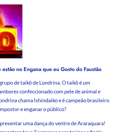
 estão no Engana que eu Gosto do Faustão
rupo de taikô de Londrina. O taikô é um
ambores confeccionado com pele de animal e
ondrina chama Ishindaiko e é campeão brasileiro
 impostor e enganar o público?
apresentar uma dança do ventre de Araraquara!
mpostora teve 2 semanas para treinar e fingir