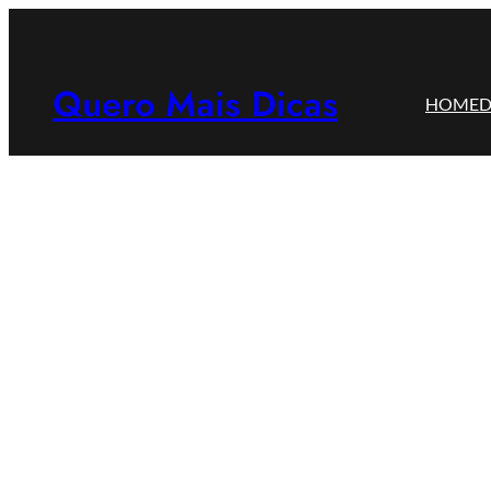
Pular
para
o
Quero Mais Dicas
HOME
D
conteúdo