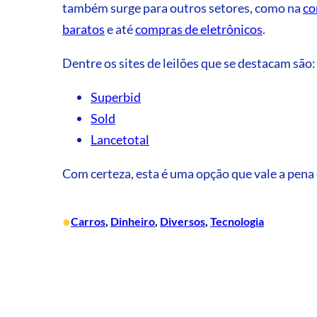
também surge para outros setores, como na
co
baratos
e até
compras de eletrônicos
.
Dentre os sites de leilões que se destacam são:
Superbid
Sold
Lancetotal
Com certeza, esta é uma opção que vale a pena 
•
Carros
, 
Dinheiro
, 
Diversos
, 
Tecnologia