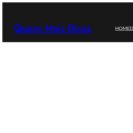
Pular
para
o
Quero Mais Dicas
HOME
D
conteúdo