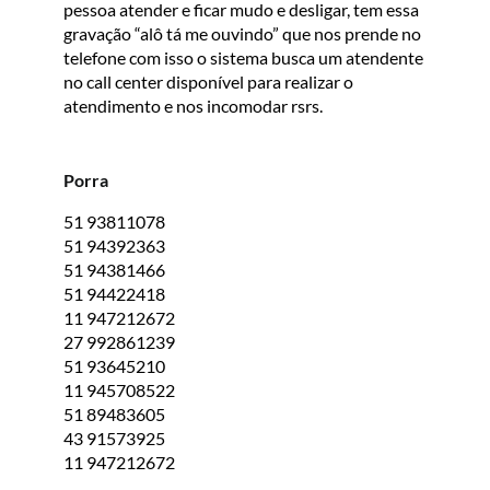
pessoa atender e ficar mudo e desligar, tem essa
gravação “alô tá me ouvindo” que nos prende no
telefone com isso o sistema busca um atendente
no call center disponível para realizar o
atendimento e nos incomodar rsrs.
Porra
51 93811078
51 94392363
51 94381466
51 94422418
11 947212672
27 992861239
51 93645210
11 945708522
51 89483605
43 91573925
11 947212672