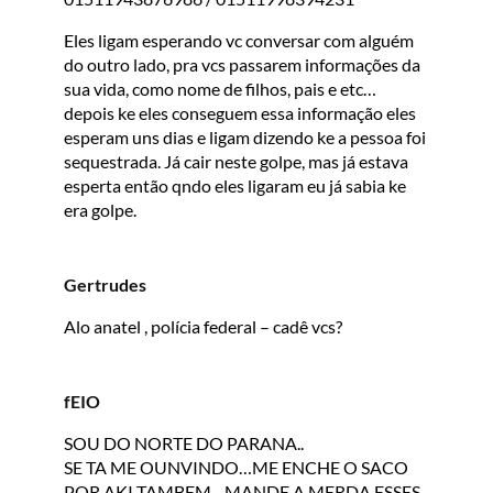
Eles ligam esperando vc conversar com alguém
do outro lado, pra vcs passarem informações da
sua vida, como nome de filhos, pais e etc…
depois ke eles conseguem essa informação eles
esperam uns dias e ligam dizendo ke a pessoa foi
sequestrada. Já cair neste golpe, mas já estava
esperta então qndo eles ligaram eu já sabia ke
era golpe.
Gertrudes
Alo anatel , polícia federal – cadê vcs?
fEIO
SOU DO NORTE DO PARANA..
SE TA ME OUNVINDO…ME ENCHE O SACO
POR AKI TAMBEM,,, MANDE A MERDA ESSES