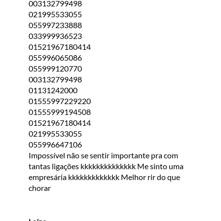
003132799498
021995533055
055997233888
033999936523
01521967180414
055996065086
055999120770
003132799498
01131242000
01555997229220
01555999194508
01521967180414
021995533055
055996647106
Impossível não se sentir importante pra com
tantas ligações kkkkkkkkkkkkkk Me sinto uma
empresária kkkkkkkkkkkkk Melhor rir do que
chorar