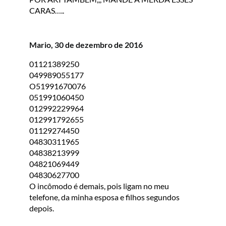
CARAS…..
Mario, 30 de dezembro de 2016
01121389250
049989055177
O51991670076
051991060450
012992229964
012991792655
01129274450
04830311965
04838213999
04821069449
04830627700
O incômodo é demais, pois ligam no meu
telefone, da minha esposa e filhos segundos
depois.