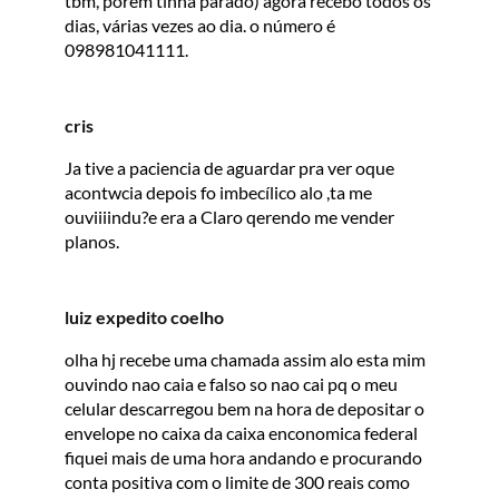
tbm, porém tinha parado) agora recebo todos os
dias, várias vezes ao dia. o número é
098981041111.
cris
Ja tive a paciencia de aguardar pra ver oque
acontwcia depois fo imbecílico alo ,ta me
ouviiiindu?e era a Claro qerendo me vender
planos.
luiz expedito coelho
olha hj recebe uma chamada assim alo esta mim
ouvindo nao caia e falso so nao cai pq o meu
celular descarregou bem na hora de depositar o
envelope no caixa da caixa enconomica federal
fiquei mais de uma hora andando e procurando
conta positiva com o limite de 300 reais como